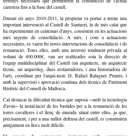
terrenys necessaris que permeteren la construcció de l'actual
carretera fins a la base del castell.
Durant els anys 2010-2011, la propietat va portar a terme una
important intervenció al Castell de Santueri, la de més calat que
ha experimentat en centenars d'anys, consistent en les actuacions
més urgents de consolidació. A més, i com a actuacions
necessàries, es varen fer noves intervencions de consolidació i de
restauració. Totes elles, amb una inversió totalment privada al
voltant de 400.000€, van ser realitzades sota la direcció de
l'equip multidisciplinar del Castell (un arquitecte, un arquitecte
tècnic, un arqueòleg, dues restauradores, i una historiadora de
l'art), coordinat per l'arqui-tecte D. Rafael Balaguer Prunés, i
amb la supervisió i aprovació contínua dels tècnics de Patrimoni
Històric del Consell de Mallorca.
Cal destacar la dificultat tècnica que suposà ─amb la tecnologia
d'avui─ la instal·lació de les bastides per a la restauració de les
torres cavalleres i el llenç de murada situat entre elles, ja que,
precisament, i per a una millor defensa del castell, es construiren
antigament en llocs molt difícils.