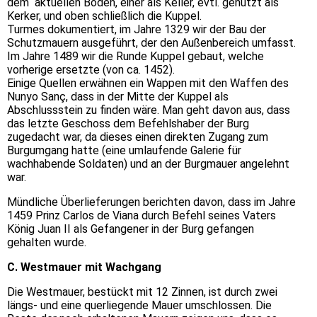
dem aktuellen Boden, einer als Keller, evtl. genutzt als
Kerker, und oben schließlich die Kuppel.
Turmes dokumentiert, im Jahre 1329 wir der Bau der
Schutzmauern ausgeführt, der den Außenbereich umfasst.
Im Jahre 1489 wir die Runde Kuppel gebaut, welche
vorherige ersetzte (von ca. 1452).
Einige Quellen erwähnen ein Wappen mit den Waffen des
Nunyo Sanç, dass in der Mitte der Kuppel als
Abschlussstein zu finden wäre. Man geht davon aus, dass
das letzte Geschoss dem Befehlshaber der Burg
zugedacht war, da dieses einen direkten Zugang zum
Burgumgang hatte (eine umlaufende Galerie für
wachhabende Soldaten) und an der Burgmauer angelehnt
war.
Mündliche Überlieferungen berichten davon, dass im Jahre
1459 Prinz Carlos de Viana durch Befehl seines Vaters
König Juan II als Gefangener in der Burg gefangen
gehalten wurde.
C. Westmauer mit Wachgang
Die Westmauer, bestückt mit 12 Zinnen, ist durch zwei
längs- und eine querliegende Mauer umschlossen. Die