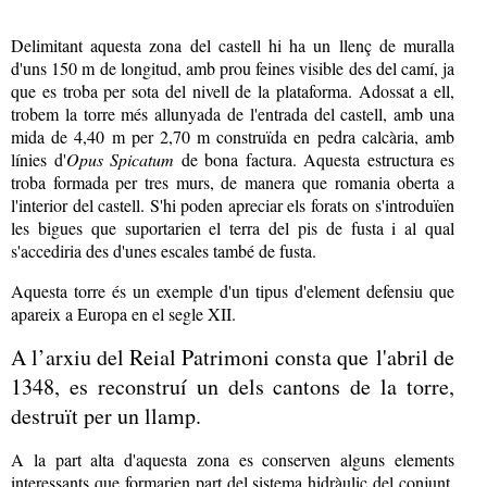
Delimitant aquesta zona del castell hi ha un llenç de muralla
d'uns 150 m de longitud, amb prou feines visible des del camí, ja
que es troba per sota del nivell de la plataforma. Adossat a ell,
trobem la torre més allunyada de l'entrada del castell, amb una
mida de 4,40 m per 2,70 m construïda en pedra calcària, amb
línies d'
Opus Spicatum
de bona factura. Aquesta estructura es
troba formada per tres murs, de manera que romania oberta a
l'interior del castell. S'hi poden apreciar els forats on s'introduïen
les bigues que suportarien el terra del pis de fusta i al qual
s'accediria des d'unes escales també de fusta.
Aquesta torre és un exemple d'un tipus d'element defensiu que
apareix a Europa en el segle XII.
A l’arxiu del Reial Patrimoni consta que l'abril de
1348, es reconstruí un dels cantons de la torre,
destruït per un llamp.
A la part alta d'aquesta zona es conserven alguns elements
interessants que formarien part del sistema hidràulic del conjunt.